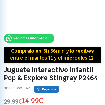
Pedir más información
Cómpralo en
5h 56min
y
lo recibes
entre el martes 11 y el miércoles 12.
Juguete interactivo infantil
Pop & Explore Stingray P2464
SKU:
8000055861
Disponible
14,99
€
29,99
€