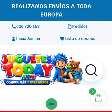
REALIZAMOS ENVÍOS A TODA
EUROPA
626 320 168
Pedidos
Inicia Sesión
Lista de deseos
0