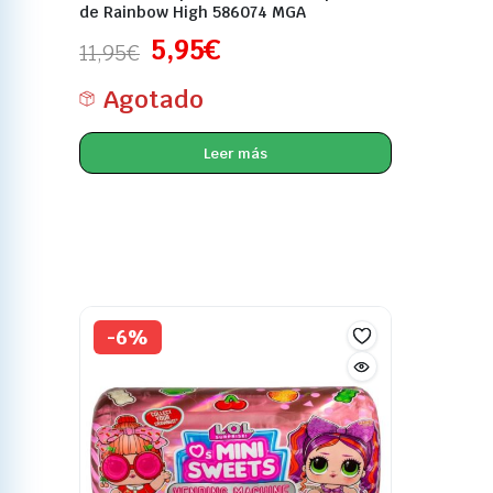
de Rainbow High 586074 MGA
5,95
€
11,95
€
Agotado
Leer más
-6%