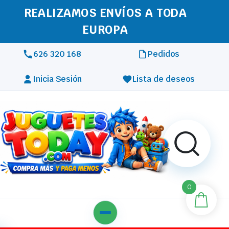
REALIZAMOS ENVÍOS A TODA
EUROPA
626 320 168
Pedidos
Inicia Sesión
Lista de deseos
0