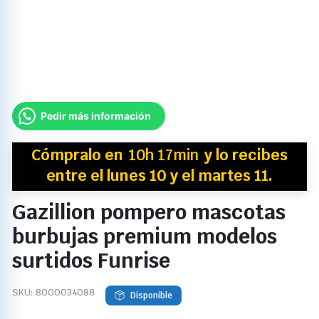
Pedir más información
Cómpralo en
10h 17min
y
lo recibes
entre el lunes 10 y el martes 11.
Gazillion pompero mascotas
burbujas premium modelos
surtidos Funrise
SKU:
8000034088
Disponible