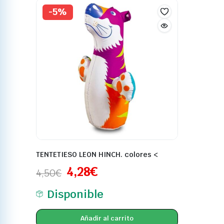
-5%
TENTETIESO LEON HINCH. colores <
4,28
€
4,50
€
Disponible
Añadir al carrito