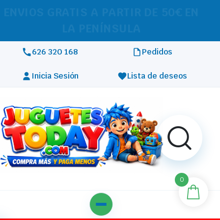
REALIZAMOS ENVÍOS A TODA
EUROPA
626 320 168
Pedidos
Inicia Sesión
Lista de deseos
0