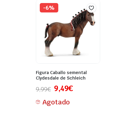
-6%
Figura Caballo semental
Clydesdale de Schleich
9,49
€
9,99
€
Agotado