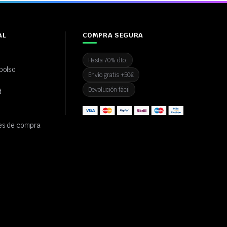
AL
COMPRA SEGURA
Hasta 70% dto.
bolso
Envío gratis +50€
Devolución fácil
d
es de compra