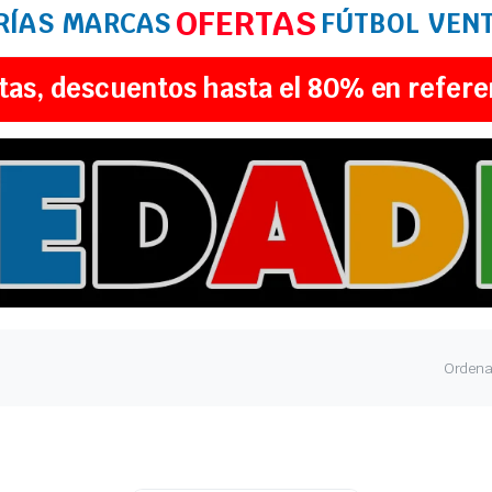
OFERTAS
RÍAS
MARCAS
FÚTBOL
VEN
tas, descuentos hasta el 80% en refere
Ordena