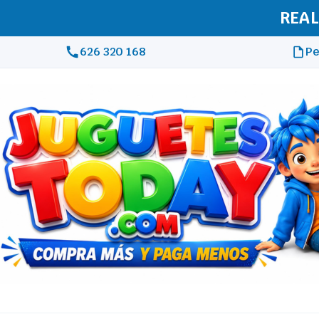
REAL
626 320 168
Pe