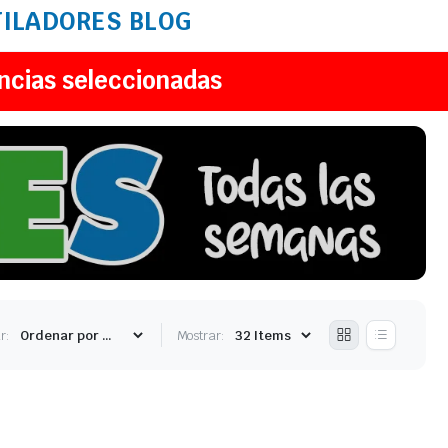
TILADORES
BLOG
ncias seleccionadas
r:
Mostrar: