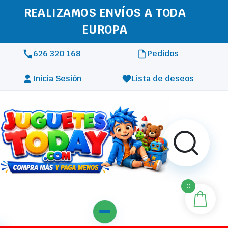
REALIZAMOS ENVÍOS A TODA
EUROPA
626 320 168
Pedidos
Inicia Sesión
Lista de deseos
0