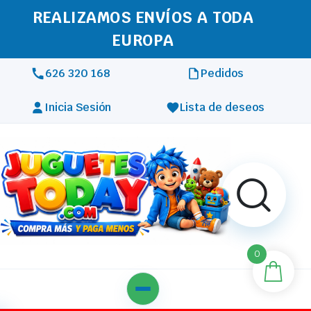
REALIZAMOS ENVÍOS A TODA
EUROPA
626 320 168
Pedidos
Inicia Sesión
Lista de deseos
0