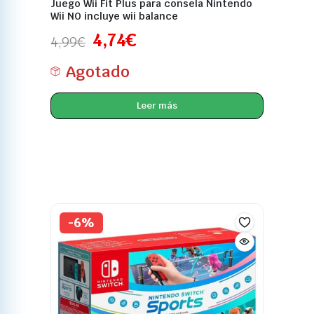
Juego Wii Fit Plus para consela Nintendo
Wii NO incluye wii balance
4,74
€
4,99
€
Agotado
Leer más
-6%