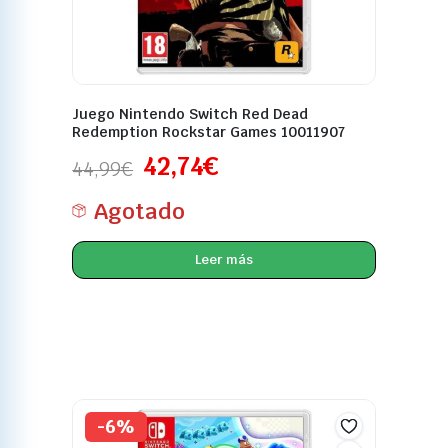
Juego Nintendo Switch Red Dead
Redemption Rockstar Games 10011907
42,74
€
44,99
€
Agotado
Leer más
-6%