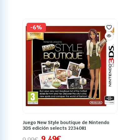
-6%
Juego New Style boutique de Nintendo
3DS edición selects 2234081
9,49
€
9,99
€