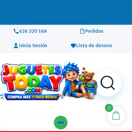
REALIZAMOS ENVÍOS A TODA
EUROPA
626 320 168
Pedidos
Inicia Sesión
Lista de deseos
0