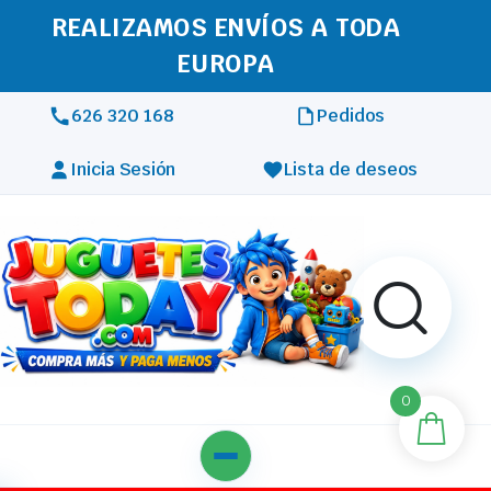
REALIZAMOS ENVÍOS A TODA
EUROPA
626 320 168
Pedidos
Inicia Sesión
Lista de deseos
0