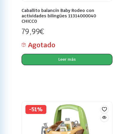
Caballito balancín Baby Rodeo con
actividades bilingües 11314000040
CHICCO
79,99
€
Agotado
Leer más
-51%