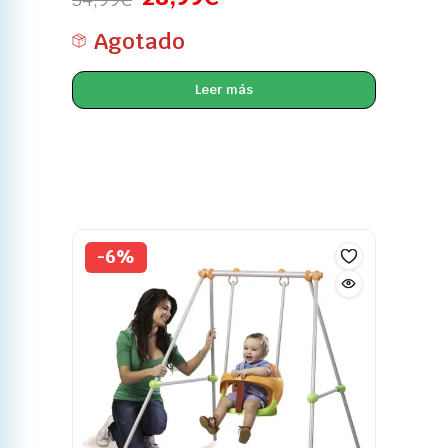
Agotado
Leer más
-6%