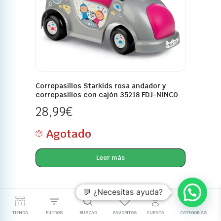
Correpasillos Starkids rosa andador y
correpasillos con cajón 35218 FDJ-NINCO
28,99
€
Agotado
Leer más
💬 ¿Necesitas ayuda?
TIENDA
FILTROS
BUSCAR
FAVORITOS
CUENTA
CATEGORÍAS