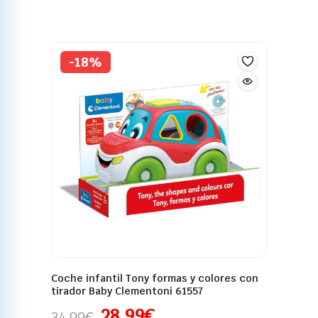
-18%
Coche infantil Tony formas y colores con
tirador Baby Clementoni 61557
28,99
€
34,99
€