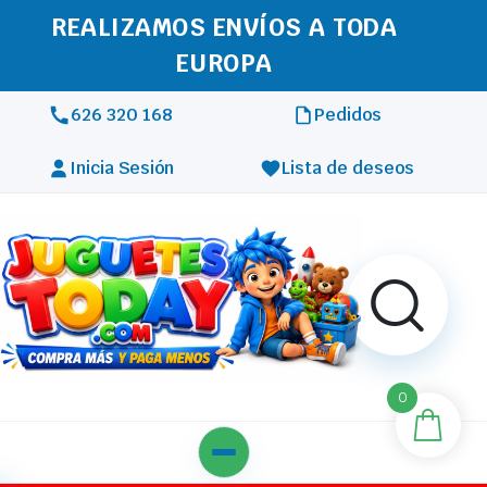
REALIZAMOS ENVÍOS A TODA
EUROPA
626 320 168
Pedidos
Inicia Sesión
Lista de deseos
0