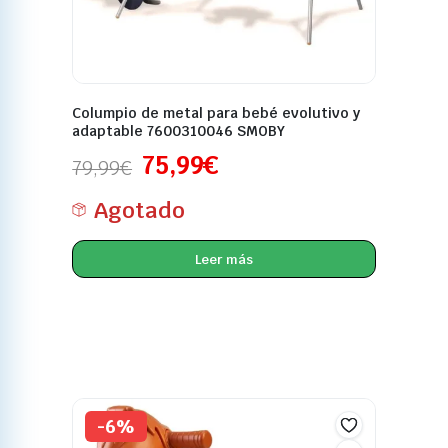
Columpio de metal para bebé evolutivo y
adaptable 7600310046 SMOBY
75,99
€
79,99
€
Agotado
Leer más
-6%