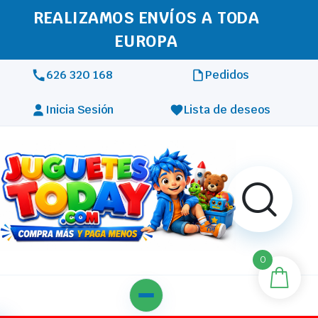
REALIZAMOS ENVÍOS A TODA
EUROPA
626 320 168
Pedidos
Inicia Sesión
Lista de deseos
0