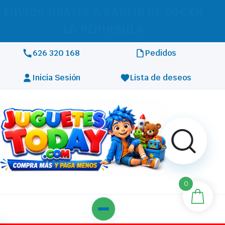
REALIZAMOS ENVÍOS A TODA
EUROPA
626 320 168
Pedidos
Inicia Sesión
Lista de deseos
0