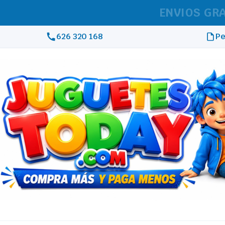
REAL
626 320 168
Pe