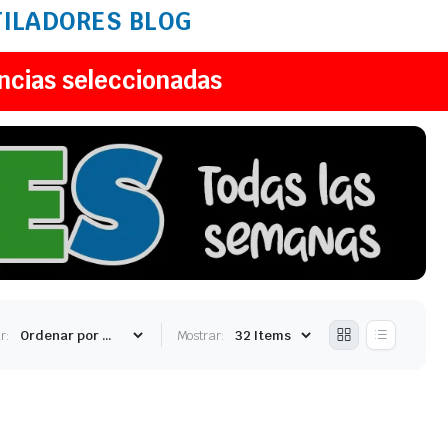
TILADORES
BLOG
ncias seleccionadas
r:
Mostrar: