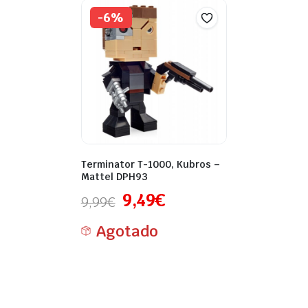
-6%
Terminator T-1000, Kubros –
Mattel DPH93
9,49
€
9,99
€
Agotado