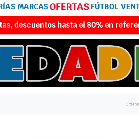
OFERTAS
RÍAS
MARCAS
FÚTBOL
VEN
tas, descuentos hasta el 80% en refere
Ordena