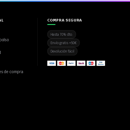
AL
COMPRA SEGURA
Hasta 70% dto.
bolso
Envío gratis +50€
Devolución fácil
d
es de compra