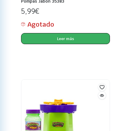
Pompas Jabón 35383
5,99
€
Agotado
Leer más