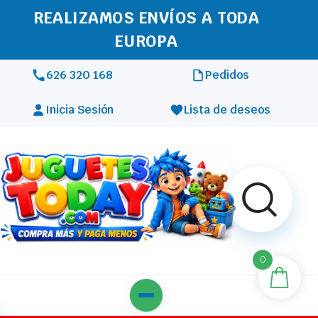
REALIZAMOS ENVÍOS A TODA
EUROPA
626 320 168
Pedidos
Inicia Sesión
Lista de deseos
0