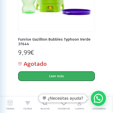
Funrise Gazillion Bubbles Typhoon Verde
37644
9,99
€
Agotado
Leer más
💬 ¿Necesitas ayuda?
TIENDA
FILTROS
BUSCAR
FAVORITOS
CUENTA
CATEGORÍAS