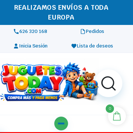
REALIZAMOS ENVÍOS A TODA
EUROPA
626 320 168
Pedidos
Inicia Sesión
Lista de deseos
0