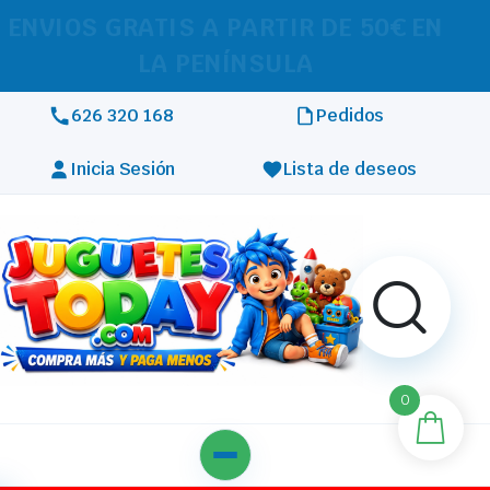
REALIZAMOS ENVÍOS A TODA
EUROPA
626 320 168
Pedidos
Inicia Sesión
Lista de deseos
0