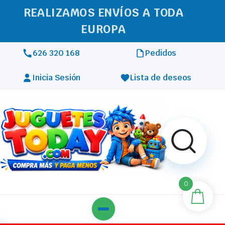
REALIZAMOS ENVÍOS A TODA
EUROPA
626 320 168
Pedidos
Inicia Sesión
Lista de deseos
0