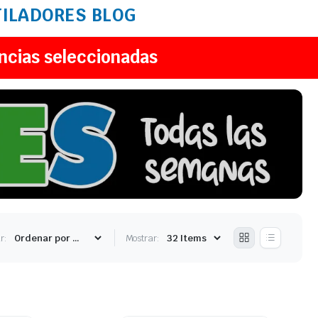
TILADORES
BLOG
ncias seleccionadas
r:
Mostrar: