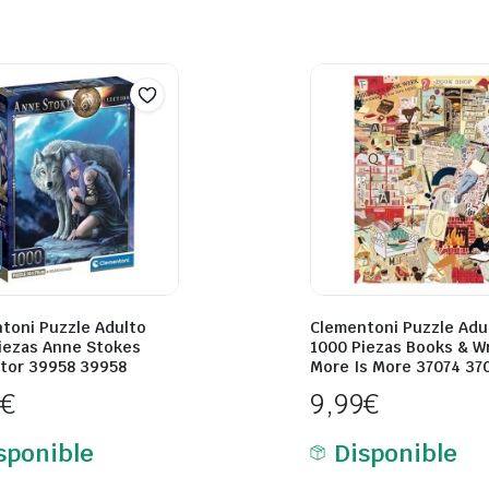
toni Puzzle Adulto
Clementoni Puzzle Adu
iezas Anne Stokes
1000 Piezas Books & Wr
tor 39958 39958
More Is More 37074 37
9
€
9,99
€
sponible
Disponible