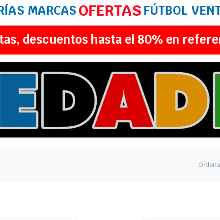
OFERTAS
RÍAS
MARCAS
FÚTBOL
VEN
tas, descuentos hasta el 80% en refere
Ordena