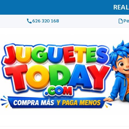
REAL
626 320 168
Pe