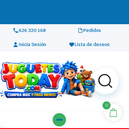
REALIZAMOS ENVÍOS A TODA
EUROPA
626 320 168
Pedidos
Inicia Sesión
Lista de deseos
0