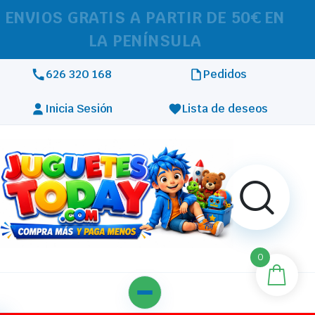
REALIZAMOS ENVÍOS A TODA
EUROPA
626 320 168
Pedidos
Inicia Sesión
Lista de deseos
0