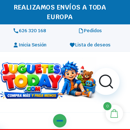
REALIZAMOS ENVÍOS A TODA
EUROPA
626 320 168
Pedidos
Inicia Sesión
Lista de deseos
0