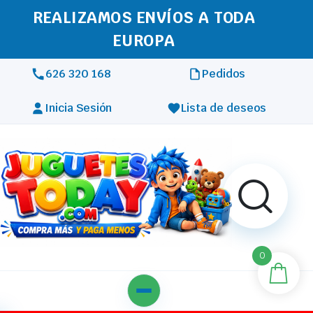
REALIZAMOS ENVÍOS A TODA
EUROPA
626 320 168
Pedidos
Inicia Sesión
Lista de deseos
0