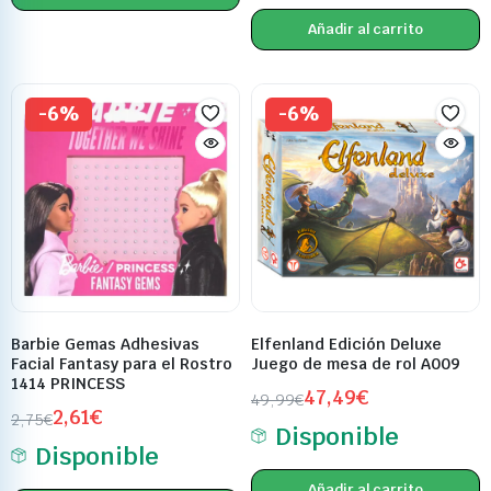
Añadir al carrito
-6%
-6%
Barbie Gemas Adhesivas
Elfenland Edición Deluxe
Facial Fantasy para el Rostro
Juego de mesa de rol A009
1414 PRINCESS
47,49
€
49,99
€
2,61
€
2,75
€
Disponible
Disponible
Añadir al carrito