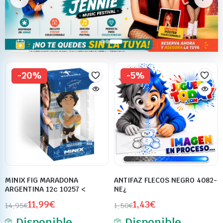
-20%
-5%
MINIX FIG MARADONA
ANTIFAZ FLECOS NEGRO 4082-
ARGENTINA 12c 10257 <
NE¿
11,99
€
1,43
€
14,95
€
1,50
€
Disponible
Disponible