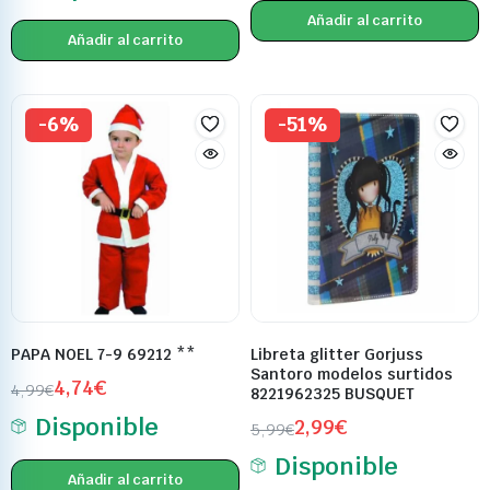
Añadir al carrito
Añadir al carrito
-6%
-51%
PAPA NOEL 7-9 69212 **
Libreta glitter Gorjuss
Santoro modelos surtidos
4,74
€
4,99
€
8221962325 BUSQUET
Disponible
2,99
€
5,99
€
Disponible
Añadir al carrito