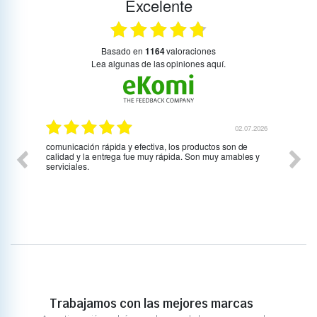
Excelente
basado en
1164
valoraciones
Lea algunas de las opiniones aquí.
07.2026
02.07.2026
comunicación rápida y efectiva, los productos son de
Todo c
calidad y la entrega fue muy rápida. Son muy amables y
gustar
serviciales.
vehícu
Trabajamos con las mejores marcas